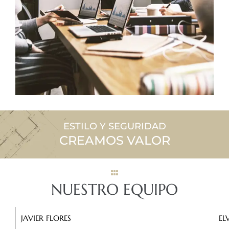
ESTILO Y SEGURIDAD
CREAMOS VALOR
NUESTRO EQUIPO
JAVIER FLORES
EL